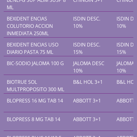
BENEI-G SUP ALIM SUSP 8
CHINOIN 3+1
CHINOIN
ML
BEXIDENT ENCIAS
ISDIN DESC.
ISDIN DE
COLUTORIO ACCION
10%
10%
INMEDIATA 250ML
BEXIDENT ENCIAS USO
ISDIN DESC.
ISDIN DE
DIARIO PASTA 75 ML
15%
15%
BIC-SODIO JALOMA 100 G
JALOMA DESC
JALOMA 
10%
10%
BIOTRUE SOL
B&L HOL 3+1
B&L HOL
MULTPROPOSITO 300 ML
BLOPRESS 16 MG TAB 14
ABBOTT 3+1
ABBOTT 
BLOPRESS 8 MG TAB 14
ABBOTT 3+1
ABBOTT 