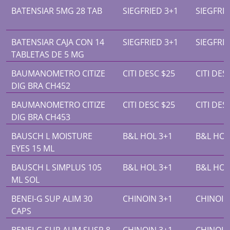
BATENSIAR 5MG 28 TAB
SIEGFRIED 3+1
SIEGFRIE
BATENSIAR CAJA CON 14
SIEGFRIED 3+1
SIEGFRIE
TABLETAS DE 5 MG
BAUMANOMETRO CITIZE
CITI DESC $25
CITI DES
DIG BRA CH452
BAUMANOMETRO CITIZE
CITI DESC $25
CITI DES
DIG BRA CH453
BAUSCH L MOISTURE
B&L HOL 3+1
B&L HOL
EYES 15 ML
BAUSCH L SIMPLUS 105
B&L HOL 3+1
B&L HOL
ML SOL
BENEI-G SUP ALIM 30
CHINOIN 3+1
CHINOIN
CAPS