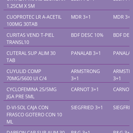
1.25CM X 5M
CUOPROTEC LR A-ACETIL
MDR 3+1
MDR 3+1
100MG 30TAB
CURITAS VEND T-PIEL
BDF DESC 10%
BDF DES
TRANSL10
CUTERAL SUP ALIM 30
PANALAB 3+1
PANALAB
TAB
CUYULID COMP
ARMSTRONG
ARMSTR
70MG/5600 UI C/4
3+1
3+1
CYCLOFEMINA 25/5MG
CARNOT 3+1
CARNOT 
JGA PRE 5ML
D-VI-SOL CAJA CON
SIEGFRIED 3+1
SIEGFRIE
FRASCO GOTERO CON 10
ML
DABEON CAP SUP ALIM 30
P&G 3+1
P&G 3+1